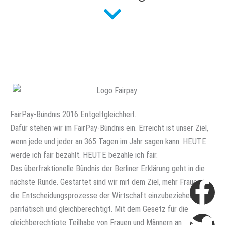
FairPay-Bündnis 2016 Entgeltgleichheit.
Dafür stehen wir im FairPay-Bündnis ein. Erreicht ist unser Ziel,
wenn jede und jeder an 365 Tagen im Jahr sagen kann: HEUTE
werde ich fair bezahlt. HEUTE bezahle ich fair.
Das überfraktionelle Bündnis der Berliner Erklärung geht in die
nächste Runde. Gestartet sind wir mit dem Ziel, mehr Frauen in
Fa
Tw
Li
In
At
die Entscheidungsprozesse der Wirtschaft einzubeziehen –
f
in
paritätisch und gleichberechtigt. Mit dem Gesetz für die
gleichberechtigte Teilhabe von Frauen und Männern an