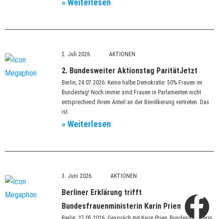
» Weiterlesen
2. Juli 2026
2. Bundesweiter Aktionstag ParitätJetzt
Berlin, 24.07.2026: Keine halbe Demokratie: 50% Frauen im
Bundestag! Noch immer sind Frauen in Parlamenten nicht
entsprechend ihrem Anteil an der Bevölkerung vertreten. Das
ist
» Weiterlesen
3. Juni 2026
Berliner Erklärung trifft
Fa
Tw
Li
In
At
Bundesfrauenministerin Karin Prien
Berlin, 27.05.2026: Gespräch mit Karin Prien, Bundesministerin