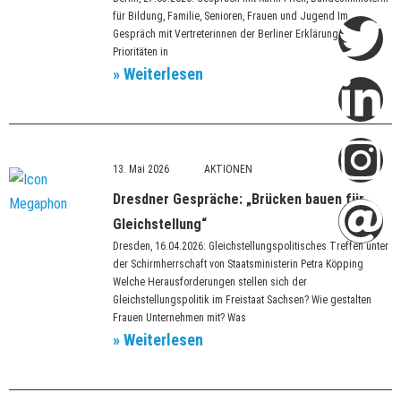
f
in
für Bildung, Familie, Senioren, Frauen und Jugend Im
Gespräch mit Vertreterinnen der Berliner Erklärung zu den
Prioritäten in
» Weiterlesen
13. Mai 2026
Dresdner Gespräche: „Brücken bauen für
Gleichstellung“
Dresden, 16.04.2026: Gleichstellungspolitisches Treffen unter
der Schirmherrschaft von Staatsministerin Petra Köpping
Welche Herausforderungen stellen sich der
Gleichstellungspolitik im Freistaat Sachsen? Wie gestalten
Frauen Unternehmen mit? Was
» Weiterlesen