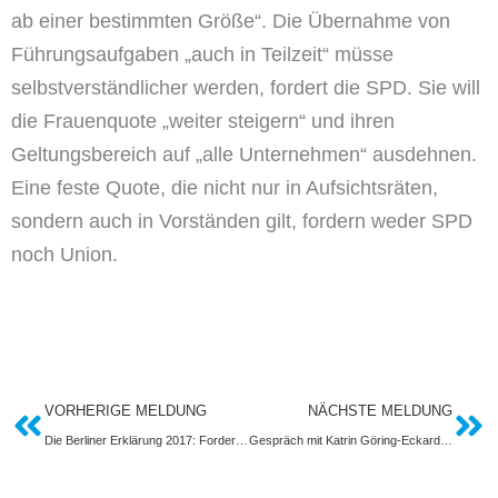
ab einer bestimmten Größe“. Die Übernahme von
Führungsaufgaben „auch in Teilzeit“ müsse
selbstverständlicher werden, fordert die SPD. Sie will
die Frauenquote „weiter steigern“ und ihren
Geltungsbereich auf „alle Unternehmen“ ausdehnen.
Eine feste Quote, die nicht nur in Aufsichtsräten,
sondern auch in Vorständen gilt, fordern weder SPD
noch Union.
Zurück
Nä
VORHERIGE MELDUNG
NÄCHSTE MELDUNG
Die Berliner Erklärung 2017: Forderungskatalog der 17 Frauenverbände findet überwiegend positives Echo
Gespräch mit Katrin Göring-Eckardt Spitzenkandidatin BÜNDNIS 90/DIE GRÜNEN