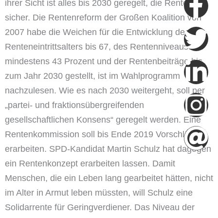
F
Tw
Li
I
A
ihrer Sicht ist alles bis 2030 geregelt, die Rente
sicher. Die Rentenreform der Großen Koalition von
f
in
2007 habe die Weichen für die Entwicklung des
Renteneintrittsalters bis 67, des Rentenniveaus auf
mindestens 43 Prozent und der Rentenbeiträge bis
zum Jahr 2030 gestellt, ist im Wahlprogramm
nachzulesen. Wie es nach 2030 weitergeht, soll per
„partei- und fraktionsübergreifenden
gesellschaftlichen Konsens“ geregelt werden. Eine
Rentenkommission soll bis Ende 2019 Vorschläge
erarbeiten. SPD-Kandidat Martin Schulz hat dagegen
ein Rentenkonzept erarbeiten lassen. Damit
Menschen, die ein Leben lang gearbeitet hätten, nicht
im Alter in Armut leben müssten, will Schulz eine
Solidarrente für Geringverdiener. Das Niveau der