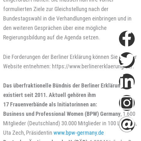
formulierten Ziele zur Gleichstellung nach der
Bundestagswahl in die Verhandlungen einbringen und in
den weiteren Gesprächen über eine mögliche
Fa
Tw
Li
In
At
Regierungsbildung auf die Agenda setzen.
f
in
Die Forderungen der Berliner Erklärung können Sie unserer
Website entnehmen: https://www.berlinererklaerung.de/.
Das überfraktionelle Bündnis der Berliner Erklärung
existiert seit 2011. Aktuell gehören ihm
17 Frauenverbände als Initiatorinnen an:
Business und Professional Women (BPW) Germany
, 1.600
Mitglieder (Deutschland) 30.000 Mitglieder in 100 Ländern,
Uta Zech, Präsidentin
www.bpw-germany.de