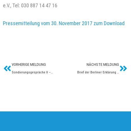
e.V., Tel: 030 887 14 47 16
Pressemitteilung vom 30. November 2017 zum Download
Zurück
Näc
VORHERIGE MELDUNG
NÄCHSTE MELDUNG
Sondierungsgespräche II – Gleichstellungspolitik darf nicht auf zwei Zeilen reduziert werden
Brief der Berliner Erklärung 2017 an Martin Schulz