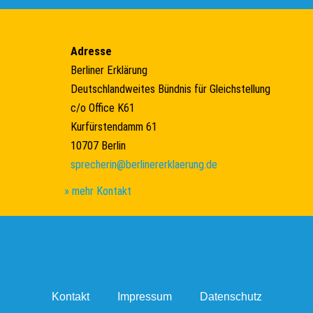
Adresse
Berliner Erklärung
Deutschlandweites Bündnis für Gleichstellung
c/o Office K61
Kurfürstendamm 61
10707 Berlin
sprecherin@berlinererklaerung.de
» mehr Kontakt
Kontakt
Impressum
Datenschutz