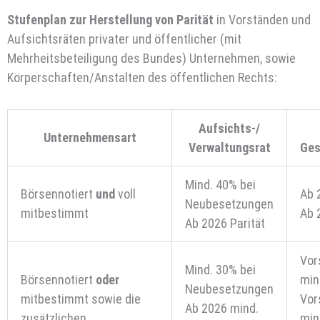
Stufenplan zur Herstellung von Parität
in Vorständen und
Aufsichtsräten privater und öffentlicher (mit
Mehrheitsbeteiligung des Bundes) Unternehmen, sowie
Körperschaften/Anstalten des öffentlichen Rechts:
Aufsichts-/
Unternehmensart
Verwaltungsrat
Ges
Mind. 40% bei
Börsennotiert
und
voll
Ab 
Neubesetzungen
mitbestimmt
Ab 
Ab 2026 Parität
Vor
Mind. 30% bei
Börsennotiert
oder
min
Neubesetzungen
mitbestimmt sowie die
Vor
Ab 2026 mind.
zusätzlichen
min