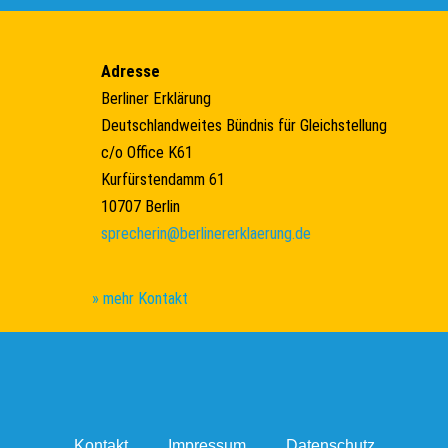
Adresse
Berliner Erklärung
Deutschlandweites Bündnis für Gleichstellung
c/o Office K61
Kurfürstendamm 61
10707 Berlin
sprecherin@berlinererklaerung.de
» mehr Kontakt
Kontakt
Impressum
Datenschutz