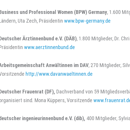
Business und Professional Women (BPW) Germany
, 1.600 Mi
Ländern, Uta Zech, Präsidentin
www.bpw-germany.de
Deutscher Ärztinnenbund e.V. (DÄB)
, 1.800 Mitglieder, Dr. Chr
Präsidentin
www.aerztinnenbund.de
Arbeitsgemeinschaft Anwältinnen im DAV
, 270 Mitglieder, Sil
Vorsitzende
http://www.davanwaeltinnen.de
Deutscher Frauenrat (DF),
Dachverband von 59 Mitgliedsverbä
organisiert sind. Mona Küppers, Vorsitzende
www.frauenrat.d
deutscher ingenieurinnenbund e.V. (dib),
400 Mitglieder, Sylv