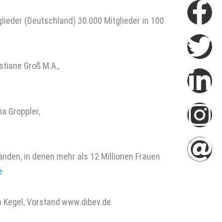
Fa
Tw
Li
In
At
tglieder (Deutschland) 30.000 Mitglieder in 100
f
in
istiane Groß M.A.,
via Groppler,
nden, in denen mehr als 12 Millionen Frauen
e
ia Kegel, Vorstand www.dibev.de