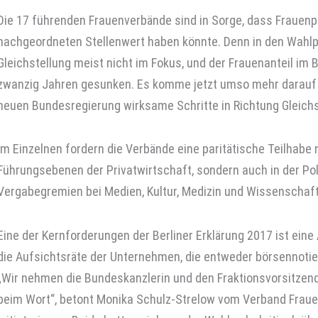
Die 17 führenden Frauenverbände sind in Sorge, dass Frauenpoli
nachgeordneten Stellenwert haben könnte. Denn in den Wahl
Gleichstellung meist nicht im Fokus, und der Frauenanteil im 
zwanzig Jahren gesunken. Es komme jetzt umso mehr darauf a
neuen Bundes­regierung wirksame Schritte in Richtung Gleichs
Im Einzelnen fordern die Verbände eine paritätische Teilhabe 
Führungs­ebenen der Privatwirtschaft, sondern auch in der Pol
Vergabegremien bei Medien, Kultur, Medizin und Wissenschaft
Eine der Kernforderungen der Berliner Erklärung 2017 ist ein
die Aufsichtsräte der Unternehmen, die entweder börsennotie
„Wir nehmen die Bundeskanzlerin und den Fraktions­vorsitzen
beim Wort“, betont Monika Schulz-Strelow vom Verband Frauen