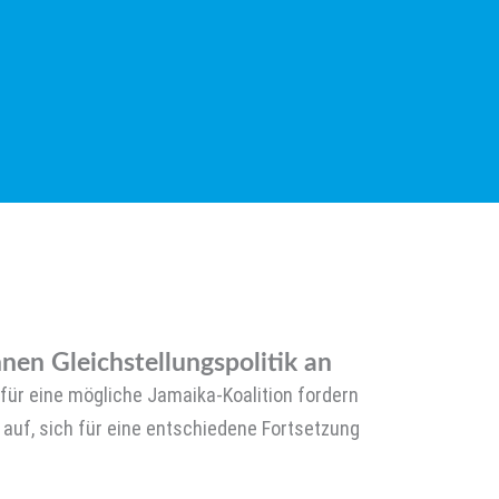
en Gleichstellungspolitik an
für eine mögliche Jamaika-Koalition fordern
n auf, sich für eine entschiedene Fortsetzung