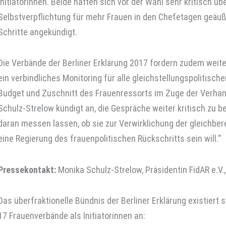
Initiatorinnen. Beide hatten sich vor der Wahl sehr kritisch ü
Selbstverpflichtung für mehr Frauen in den Chefetagen geäu
Schritte angekündigt.
Die Verbände der Berliner Erklärung 2017 fordern zudem weiter
ein verbindliches Monitoring für alle gleichstellungspolitis
Budget und Zuschnitt des Frauenressorts im Zuge der Verha
Schulz-Strelow kündigt an, die Gespräche weiter kritisch zu 
daran messen lassen, ob sie zur Verwirklichung der gleichbere
eine Regierung des frauenpolitischen Rückschritts sein will.“
Pressekontakt:
Monika Schulz-Strelow, Präsidentin FidAR e.V.,
Das überfraktionelle Bündnis der Berliner Erklärung existiert 
17 Frauenverbände als Initiatorinnen an: